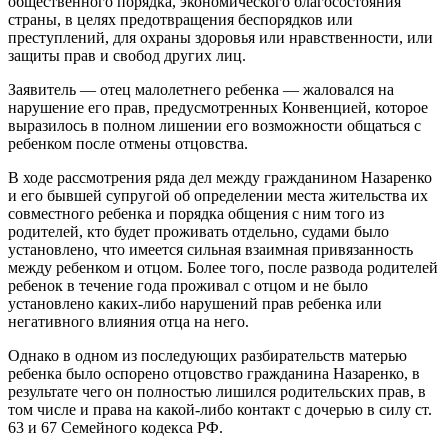
общественного порядка, экономического благосостояния
страны, в целях предотвращения беспорядков или
преступлений, для охраны здоровья или нравственности, или
защиты прав и свобод других лиц.
Заявитель — отец малолетнего ребенка — жаловался на
нарушение его прав, предусмотренных Конвенцией, которое
выразилось в полном лишении его возможности общаться с
ребенком после отмены отцовства.
В ходе рассмотрения ряда дел между гражданином Назаренко
и его бывшей супругой об определении места жительства их
совместного ребенка и порядка общения с ним того из
родителей, кто будет проживать отдельно, судами было
установлено, что имеется сильная взаимная привязанность
между ребенком и отцом. Более того, после развода родителей
ребенок в течение года проживал с отцом и не было
установлено каких-либо нарушений прав ребенка или
негативного влияния отца на него.
Однако в одном из последующих разбирательств матерью
ребенка было оспорено отцовство гражданина Назаренко, в
результате чего он полностью лишился родительских прав, в
том числе и права на какой-либо контакт с дочерью в силу ст.
63 и 67 Семейного кодекса РФ.