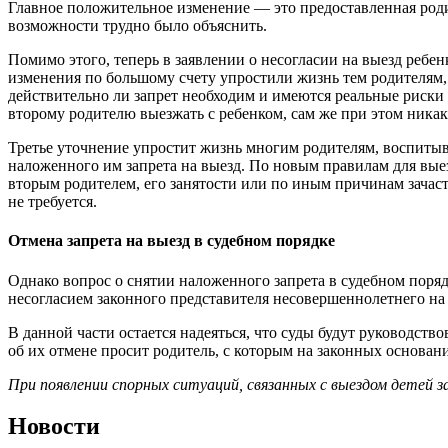
Главное положительное изменение — это предоставленная родит
возможности трудно было объяснить.
Помимо этого, теперь в заявлении о несогласии на выезд ребен
изменения по большому счету упростили жизнь тем родителям, к
действительно ли запрет необходим и имеются реальные риски 
второму родителю выезжать с ребенком, сам же при этом ника
Третье уточнение упростит жизнь многим родителям, воспитыва
наложенного им запрета на выезд. По новым правилам для выезд
вторым родителем, его занятости или по иным причинам зачаст
не требуется.
Отмена запрета на выезд в судебном порядке
Однако вопрос о снятии наложенного запрета в судебном порядке
несогласием законного представителя несовершеннолетнего на 
В данной части остается надеяться, что суды будут руководс
об их отмене просит родитель, с которым на законных основан
При появлении спорных ситуаций, связанных с выездом детей
Новости