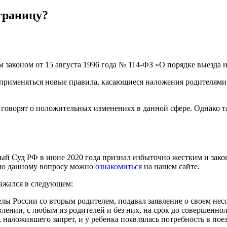
границу?
м законом от 15 августа 1996 года № 114-ФЗ «О порядке выезда
применяться новые правила, касающиеся наложения родителями за
ворят о положительных изменениях в данной сфере. Однако так 
й Суд РФ в июне 2020 года признал избыточно жестким и зако
по данному вопросу можно
ознакомиться
на нашем сайте.
ажался в следующем:
елы России со вторым родителем, подавал заявление о своем несо
лении, с любым из родителей и без них, на срок до совершеннол
наложившего запрет, и у ребенка появлялась потребность в поезд