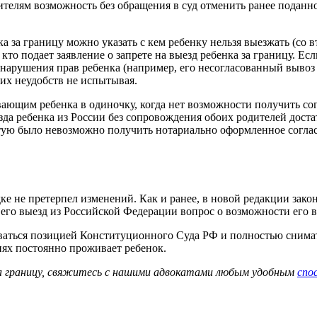
елям возможность без обращения в суд отменить ранее поданное
ка за границу можно указать с кем ребенку нельзя выезжать (со 
то подает заявление о запрете на выезд ребенка за границу. Есл
нарушения прав ребенка (например, его несогласованный вывоз 
ких неудобств не испытывая.
ющим ребенка в одиночку, когда нет возможности получить согла
а ребенка из России без сопровождения обоих родителей достато
ую было невозможно получить нотариально оформленное согласие
 не претерпел изменений. Как и ранее, в новой редакции закона 
его выезд из Российской Федерации вопрос о возможности его в
твоваться позицией Конституционного Суда РФ и полностью сним
иях постоянно проживает ребенок.
 за границу, свяжитесь с нашими адвокатами любым удобным
спо