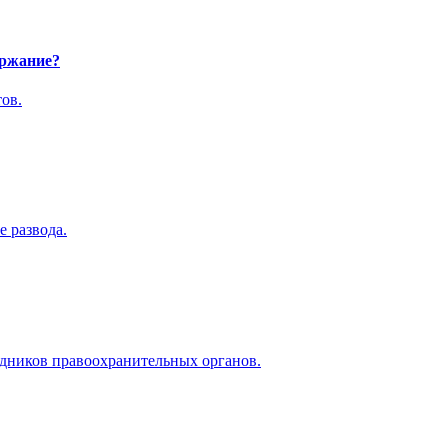
ержание?
ов.
 развода.
дников правоохранительных органов.