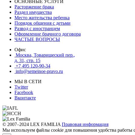
ОСНОВНЫЕ УСЛУГИ
Расторжение брака
Раздел имущества
Место жительства ребенка
Порядок общения с детьми
Развод с иностранцем
Оформление брачного договора
ЧАСТЫЕ ВОПРОСЫ
Офис
Москва, Товарищеский пер.,
д. 31, стр. 15
+7 495 120-90-34
info@semeinoe-pravo.ru
МЫ В СЕТИ
Twitter
Facebook
Вконтакте
© 2007–2024 LEX FAMILIA
Правовая информация
Мы используем файлы cookie для повышения удобства работы с