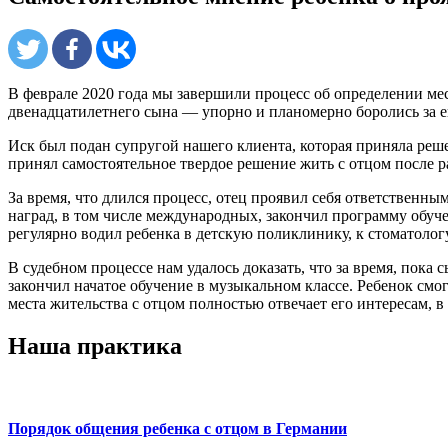
В феврале 2020 года мы завершили процесс об определении ме
двенадцатилетнего сына — упорно и планомерно боролись за ег
Иск был подан супругой нашего клиента, которая приняла решен
принял самостоятельное твердое решение жить с отцом после р
За время, что длился процесс, отец проявил себя ответственн
наград, в том числе международных, закончил программу обу
регулярно водил ребенка в детскую поликлинику, к стоматологу
В судебном процессе нам удалось доказать, что за время, пока 
закончил начатое обучение в музыкальном классе. Ребенок смо
места жительства с отцом полностью отвечает его интересам, в
Наша практика
Порядок общения ребенка с отцом в Германии