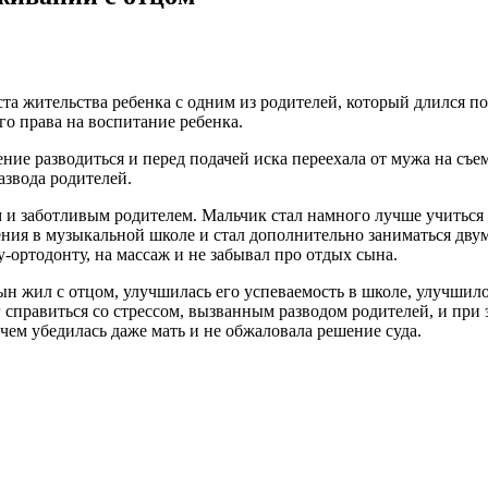
ста жительства ребенка с одним из родителей, который длился 
о права на воспитание ребенка.
ие разводиться и перед подачей иска переехала от мужа на съем
азвода родителей.
ым и заботливым родителем. Мальчик стал намного лучше учиться
чения в музыкальной школе и стал дополнительно заниматься д
-ортодонту, на массаж и не забывал про отдых сына.
сын жил с отцом, улучшилась его успеваемость в школе, улучшило
г справиться со стрессом, вызванным разводом родителей, и пр
 чем убедилась даже мать и не обжаловала решение суда.